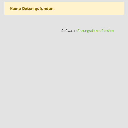
Keine Daten gefunden.
(Wird in
Software:
Sitzungsdienst
Session