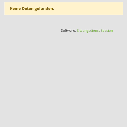
Keine Daten gefunden.
(Wird in
Software:
Sitzungsdienst
Session