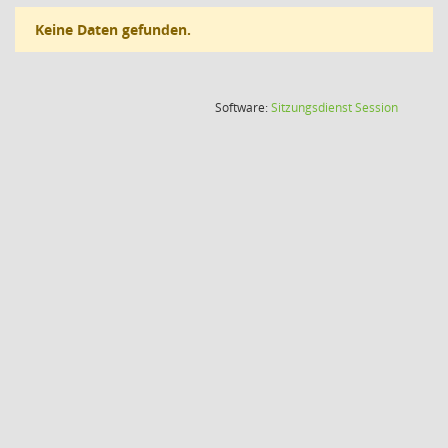
Keine Daten gefunden.
(Wird in
Software:
Sitzungsdienst
Session