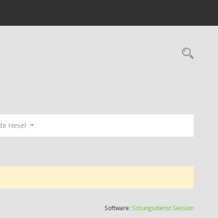
Rec
de Hesel
(Wird in
Software:
Sitzungsdienst
Session