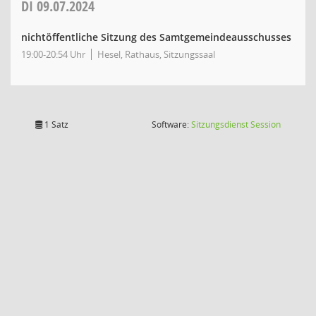
DI
09.07.2024
nichtöffentliche Sitzung des Samtgemeindeausschusses
19:00-20:54 Uhr
Hesel, Rathaus, Sitzungssaal
(Wird in
1 Satz
Software:
Sitzungsdienst
Session