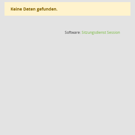
Keine Daten gefunden.
(Wird in
Software:
Sitzungsdienst
Session