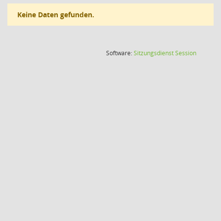
Keine Daten gefunden.
(Wird in
Software:
Sitzungsdienst
Session