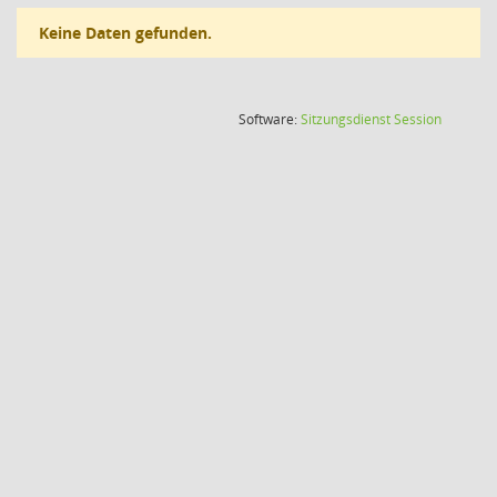
Keine Daten gefunden.
(Wird in
Software:
Sitzungsdienst
Session