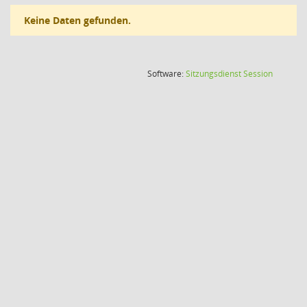
Keine Daten gefunden.
(Wird in
Software:
Sitzungsdienst
Session