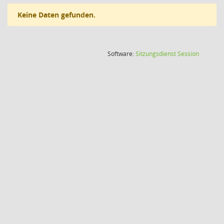
Keine Daten gefunden.
(Wird in
Software:
Sitzungsdienst
Session