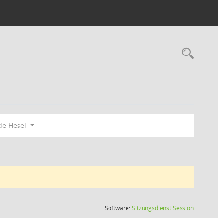
Rec
de Hesel
(Wird in
Software:
Sitzungsdienst
Session