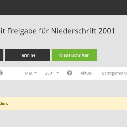
t Freigabe für Niederschrift 2001
Termine
Niederschriften
Mai
2001
Aktuell
Samtgemein
den.