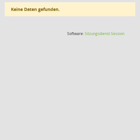
Keine Daten gefunden.
(Wird in
Software:
Sitzungsdienst
Session