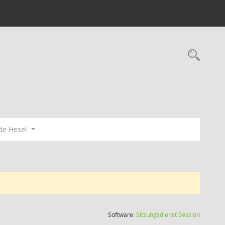
Rec
de Hesel
(Wird in
Software:
Sitzungsdienst
Session