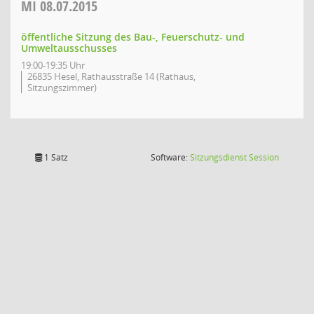
MI
08.07.2015
öffentliche Sitzung des Bau-, Feuerschutz- und
Umweltausschusses
19:00-19:35 Uhr
26835 Hesel, Rathausstraße 14 (Rathaus,
Sitzungszimmer)
(Wird in
1 Satz
Software:
Sitzungsdienst
Session