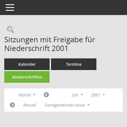
Toggle navigation
Rechercheauswahl
Sitzungen mit Freigabe für
Niederschrift 2001
Kalender
Termine
Niederschriften
Monat
Juli
2001
Aktuell
Samtgemeinde Hesel