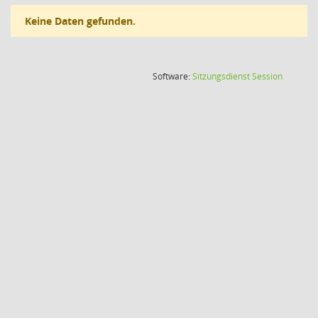
Keine Daten gefunden.
(Wird in
Software:
Sitzungsdienst
Session