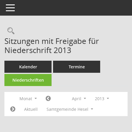
Toggle navigation
Rechercheauswahl
Sitzungen mit Freigabe für
Niederschrift 2013
Kalender
Termine
Niederschriften
Monat
April
2013
Aktuell
Samtgemeinde Hesel