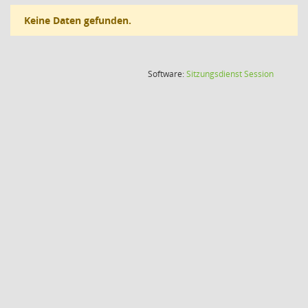
Keine Daten gefunden.
(Wird in
Software:
Sitzungsdienst
Session