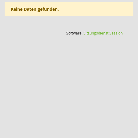
Keine Daten gefunden.
(Wird in
Software:
Sitzungsdienst
Session