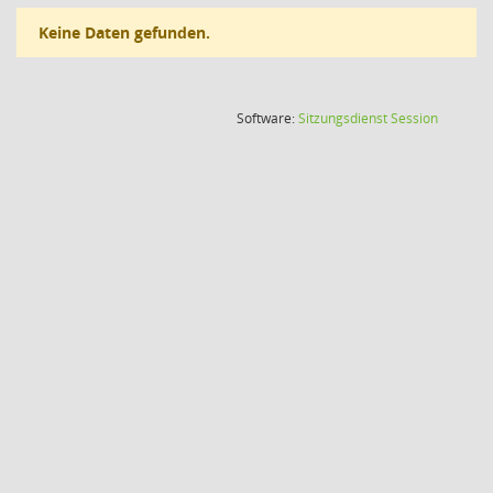
Keine Daten gefunden.
(Wird in
Software:
Sitzungsdienst
Session