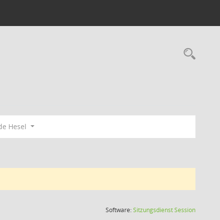
Rec
de Hesel
(Wird in
Software:
Sitzungsdienst
Session