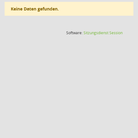
Keine Daten gefunden.
(Wird in
Software:
Sitzungsdienst
Session