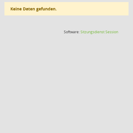
Keine Daten gefunden.
(Wird in
Software:
Sitzungsdienst
Session