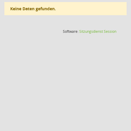
Keine Daten gefunden.
(Wird in
Software:
Sitzungsdienst
Session