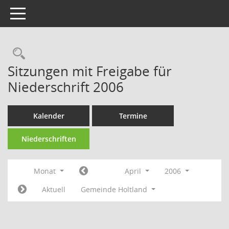
Toggle navigation
Rechercheauswahl
Sitzungen mit Freigabe für
Niederschrift 2006
Kalender
Termine
Niederschriften
Monat
April
2006
Aktuell
Gemeinde Holtland