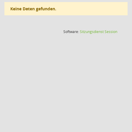
Keine Daten gefunden.
(Wird in
Software:
Sitzungsdienst
Session