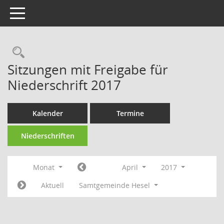
Toggle navigation
Rechercheauswahl
Sitzungen mit Freigabe für
Niederschrift 2017
Kalender
Termine
Niederschriften
Monat
April
2017
Aktuell
Samtgemeinde Hesel