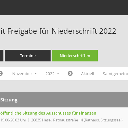
t Freigabe für Niederschrift 2022
Termine
Niederschriften
November
2022
Aktuell
Samtgemein
Sitzung
öffentliche Sitzung des Ausschusses für Finanzen
19:00-20:03 Uhr
26835 Hesel, Rathausstraße 14 (Rathaus, Sitzungssaal)