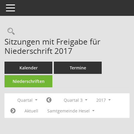
Toggle navigation
Rechercheauswahl
Sitzungen mit Freigabe für
Niederschrift 2017
Kalender
Termine
Niederschriften
Quartal
Quartal 3
2017
Aktuell
Samtgemeinde Hesel