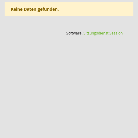
Keine Daten gefunden.
(Wird in
Software:
Sitzungsdienst
Session