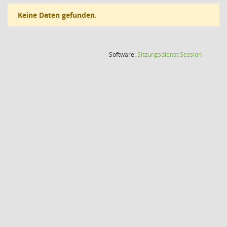
Keine Daten gefunden.
(Wird in
Software:
Sitzungsdienst
Session