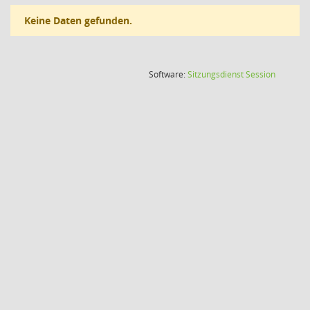
Keine Daten gefunden.
(Wird in
Software:
Sitzungsdienst
Session