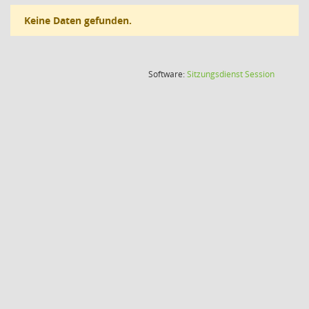
Keine Daten gefunden.
(Wird in
Software:
Sitzungsdienst
Session