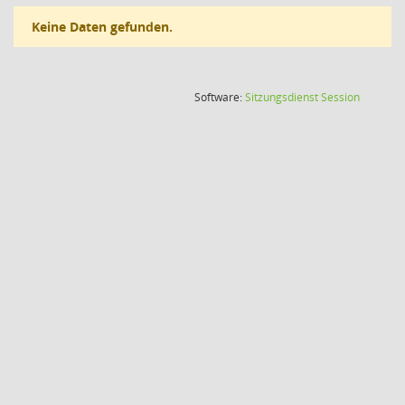
Keine Daten gefunden.
(Wird in
Software:
Sitzungsdienst
Session