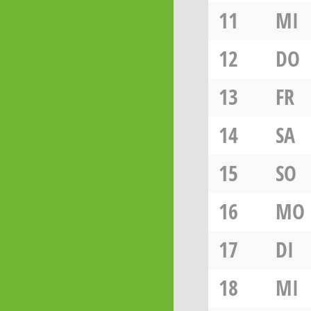
11
MI
12
DO
13
FR
14
SA
15
SO
16
MO
17
DI
18
MI