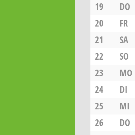
19
DO
20
FR
21
SA
22
SO
23
MO
24
DI
25
MI
26
DO