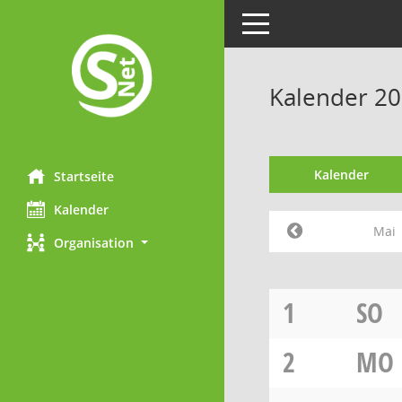
Toggle navigation
Kalender 20
Kalender
Startseite
Kalender
Mai
Organisation
1
SO
2
MO