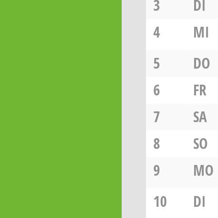
3
DI
4
MI
5
DO
6
FR
7
SA
8
SO
9
MO
10
DI