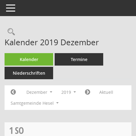
Toggle navigation
Rechercheauswahl
Kalender 2019 Dezember
Kalender
Termine
Niederschriften
Dezember
2019
Aktuell
Samtgemeinde Hesel
1
SO