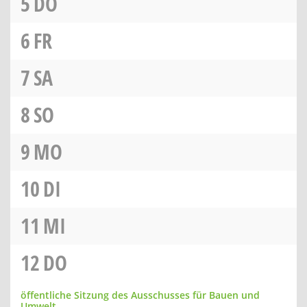
5
DO
6
FR
7
SA
8
SO
9
MO
10
DI
11
MI
12
DO
öffentliche Sitzung des Ausschusses für Bauen und
Umwelt