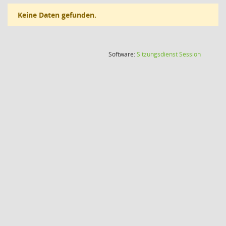
Keine Daten gefunden.
(Wird in
Software:
Sitzungsdienst
Session