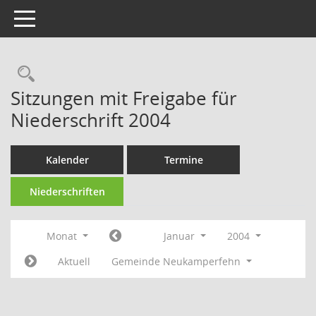
Toggle navigation
Rechercheauswahl
Sitzungen mit Freigabe für
Niederschrift 2004
Kalender
Termine
Niederschriften
Monat
Januar
2004
Aktuell
Gemeinde Neukamperfehn