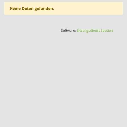
Keine Daten gefunden.
(Wird in
Software:
Sitzungsdienst
Session