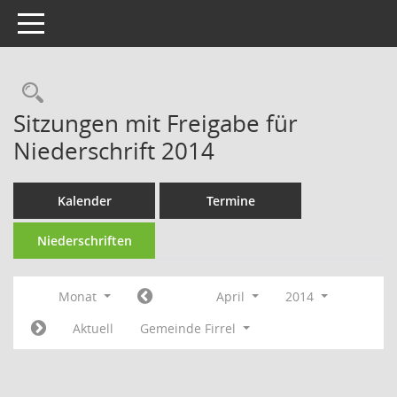
Toggle navigation
Rechercheauswahl
Sitzungen mit Freigabe für
Niederschrift 2014
Kalender
Termine
Niederschriften
Monat
April
2014
Aktuell
Gemeinde Firrel