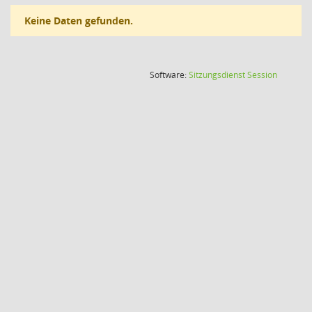
Keine Daten gefunden.
(Wird in
Software:
Sitzungsdienst
Session