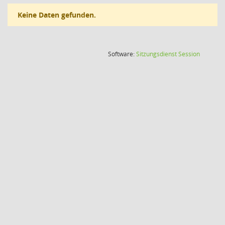
Keine Daten gefunden.
(Wird in
Software:
Sitzungsdienst
Session