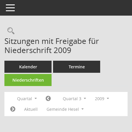
Toggle navigation
Rechercheauswahl
Sitzungen mit Freigabe für
Niederschrift 2009
Kalender
Termine
Niederschriften
Quartal
Quartal 3
2009
Aktuell
Gemeinde Hesel