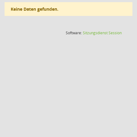
Keine Daten gefunden.
(Wird in
Software:
Sitzungsdienst
Session