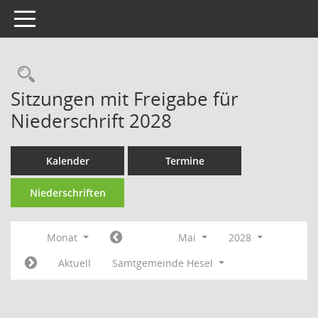
Toggle navigation
Rechercheauswahl
Sitzungen mit Freigabe für
Niederschrift 2028
Kalender
Termine
Niederschriften
Monat
Mai
2028
Aktuell
Samtgemeinde Hesel