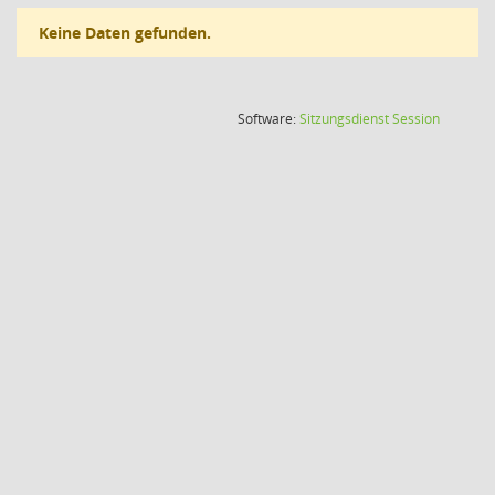
Keine Daten gefunden.
(Wird in
Software:
Sitzungsdienst
Session