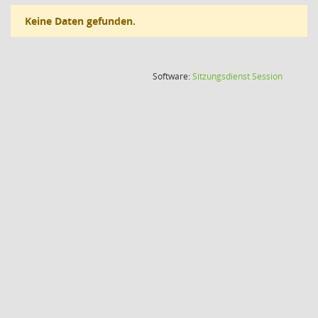
Keine Daten gefunden.
(Wird in
Software:
Sitzungsdienst
Session