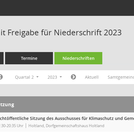
t Freigabe für Niederschrift 2023
Termine
Niederschriften
Quartal 2
2023
Aktuell
Samtgemein
itzung
ichtöffentliche Sitzung des Ausschusses für Klimaschutz und Ge
:30-20:35 Uhr
Holtland, Dorfgemeinschaftshaus Holtland