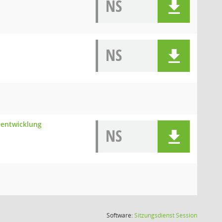
NS
NS
eentwicklung
NS
(Wird in
Software:
Sitzungsdienst
Session