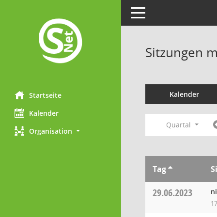
Toggle navigation
Sitzungen mi
Kalender
Startseite
Kalender
Quartal
Organisation
Tag
S
29.06.2023
n
17