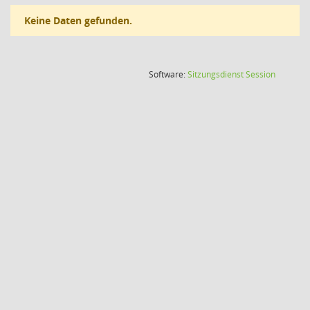
Keine Daten gefunden.
(Wird in
Software:
Sitzungsdienst
Session