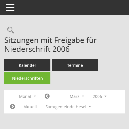
Toggle navigation
Rechercheauswahl
Sitzungen mit Freigabe für
Niederschrift 2006
Kalender
Termine
Niederschriften
Monat
März
2006
Aktuell
Samtgemeinde Hesel