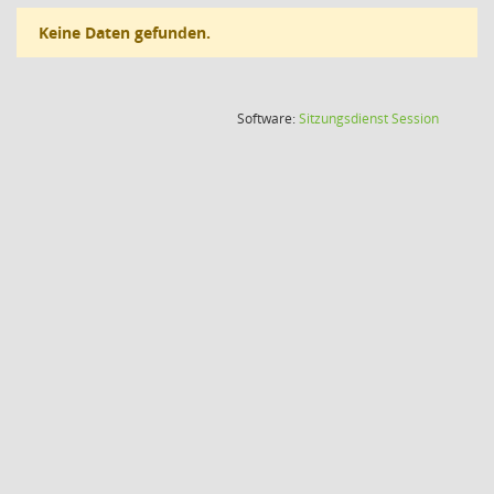
Keine Daten gefunden.
(Wird in
Software:
Sitzungsdienst
Session