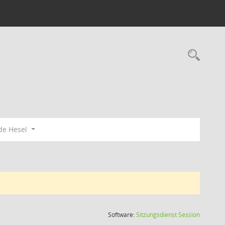
Rec
de Hesel
(Wird in
Software:
Sitzungsdienst
Session