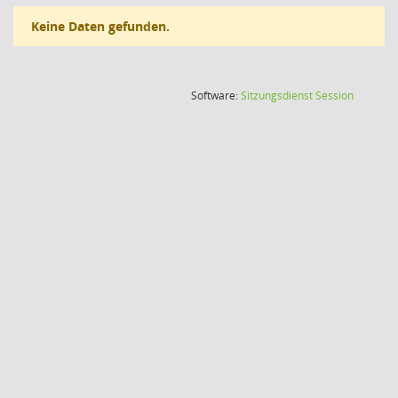
Keine Daten gefunden.
(Wird in
Software:
Sitzungsdienst
Session