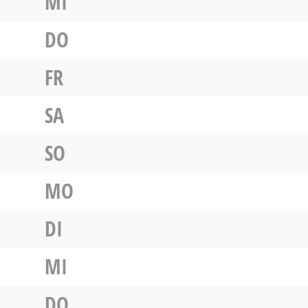
MI
DO
FR
SA
SO
MO
DI
MI
DO