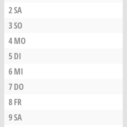
2
SA
3
SO
4
MO
5
DI
6
MI
7
DO
8
FR
9
SA