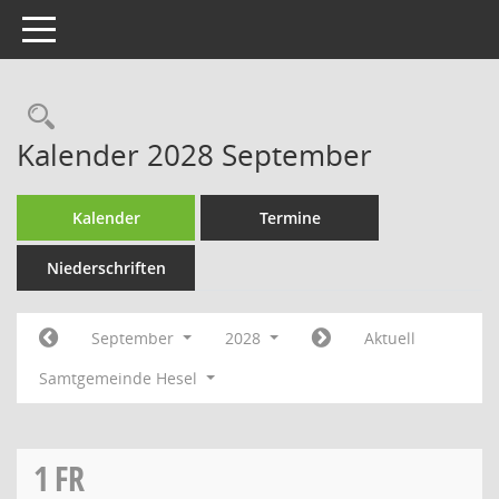
Toggle navigation
Rechercheauswahl
Kalender 2028 September
Kalender
Termine
Niederschriften
September
2028
Aktuell
Samtgemeinde Hesel
1
FR