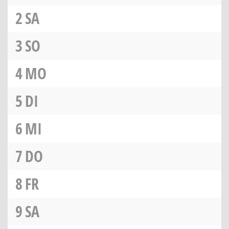
2
SA
3
SO
4
MO
5
DI
6
MI
7
DO
8
FR
9
SA