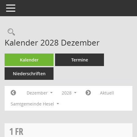
Toggle navigation
Rechercheauswahl
Kalender 2028 Dezember
Kalender
Termine
Niederschriften
Dezember
2028
Aktuell
Samtgemeinde Hesel
1
FR